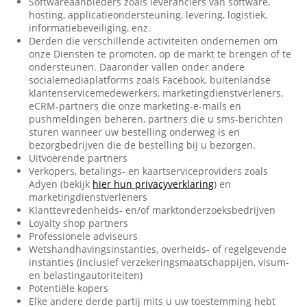
Softwareaanbieders zoals leveranciers van software,
hosting, applicatieondersteuning, levering, logistiek,
informatiebeveiliging, enz.
Derden die verschillende activiteiten ondernemen om
onze Diensten te promoten, op de markt te brengen of te
ondersteunen. Daaronder vallen onder andere
socialemediaplatforms zoals Facebook, buitenlandse
klantenservicemedewerkers, marketingdienstverleners,
eCRM-partners die onze marketing-e-mails en
pushmeldingen beheren, partners die u sms-berichten
sturen wanneer uw bestelling onderweg is en
bezorgbedrijven die de bestelling bij u bezorgen.
Uitvoerende partners
Verkopers, betalings- en kaartserviceproviders zoals
Adyen (bekijk
hier hun privacyverklaring
) en
marketingdienstverleners
Klanttevredenheids- en/of marktonderzoeksbedrijven
Loyalty shop partners
Professionele adviseurs
Wetshandhavingsinstanties, overheids- of regelgevende
instanties (inclusief verzekeringsmaatschappijen, visum-
en belastingautoriteiten)
Potentiële kopers
Elke andere derde partij mits u uw toestemming hebt