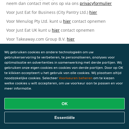
neem dan contact met ons op via ons
privacyformulier
Voor Just Eat for Business (City Pantry Ltd.)
hier
Voor Menulog Pty Ltd. kunt u
hier
contact opnemen
Voor Just Eat UK kunt u
hier
contact opnemen
Voor Takeaway.com Group B.V.
hier
Just Eat Takeaway.com Data Protection Officer -
Wij gebruiken cookies en andere technologieën om uw
Takeaway.com Group B.V.
gebruikerservaring te verbeteren, te personaliseren, analyses voor
optimalisatie en advertenties in samenwerking met derde partijen. Wij
Piet Heinkade 61
gebruiken onze eigen cookies en cookies van derde partijen. Door op OK
1019 GM Amsterdam
te klikken accepteert u het gebruik van alle cookies. Wij plaatsen altijd
Nederland
noodzakelijke cookies. Selecteer
Voorkeuren beheren
om te kiezen
welke cookies u wilt accepteren, om uw voorkeur aan te passen en voor
Bijgewerkte versies van deze
meer informatie.
Privacyverklaring
OK
Wij kunnen deze Verklaring van tijd tot tijd bijwerken als
reactie op veranderende juridische, technische of zakelijke
ontwikkelingen. Wanneer wij onze Privacyverklaring
Essentiële
bijwerken, zullen wij passende maatregelen nemen om u
op de hoogte te brengen, in overeenstemming met het